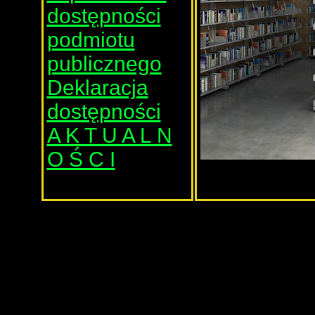
dostępności
podmiotu
publicznego
Deklaracja
dostępności
A K T U A L N
O Ś C I