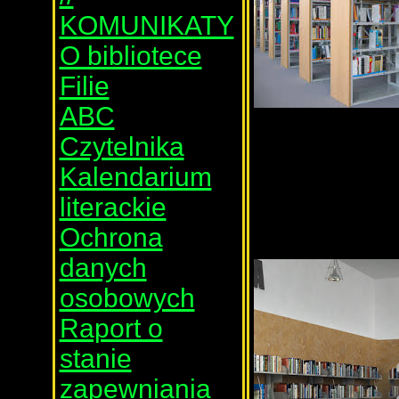
KOMUNIKATY
O bibliotece
Filie
ABC
Czytelnika
Kalendarium
literackie
Ochrona
danych
osobowych
Raport o
stanie
zapewniania